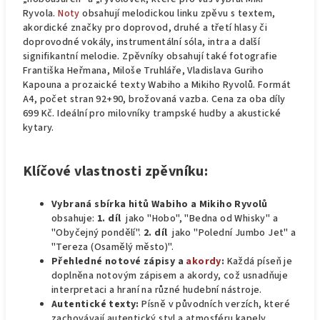
Ryvola.
Noty
obsahují melodickou linku zpěvu s textem,
akordické značky pro doprovod, druhé a třetí hlasy či
doprovodné vokály, instrumentální sóla, intra a další
signifikantní melodie. Zpěvníky obsahují také fotografie
Františka Heřmana, Miloše Truhláře, Vladislava Guriho
Kapouna a prozaické texty Wabiho a Mikiho Ryvolů. Formát
A4, počet stran 92+90, brožovaná vazba. Cena za oba díly
699 Kč. Ideální pro milovníky trampské hudby a akustické
kytary.
Klíčové vlastnosti zpěvníku:
Vybraná sbírka hitů
Wabiho a Mikiho Ryvolů
obsahuje:
1. díl
jako "Hobo", "Bedna od Whisky" a
"Obyčejný pondělí".
2. díl
jako "Polední Jumbo Jet" a
"Tereza (Osamělý město)".
Přehledné notové zápisy a
akordy
:
Každá píseň je
doplněna notovým zápisem a akordy, což usnadňuje
interpretaci a hraní na různé hudební nástroje.
Autentické texty:
Písně v původních verzích, které
zachovávají autentický styl a atmosféru kapely.