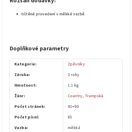
Rozsah dodávky:
tištěné provedení v měkké vazbě
Doplňkové parametry
Kategorie
:
Zpěvníky
Záruka
:
2 roky
Hmotnost
:
1.1 kg
Žánr
:
Country
,
Trampská
Počet stránek
:
92+90
Počet písní
:
85
Vazba
:
měkká