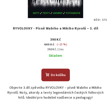
KÓD:
575
RYVOLOVKY - Písně Wabiho a Mikiho Ryvolů – 3. díl
390 Kč
449 Kč
(–13 %)
Měrná
390 Kč / 1 ks
cena:
Skladem
Průměrné
hodnocení
produktu
Do košíku
je
4,8
Objevte 3.díl zpěvníku RYVOLOVKY – písně Wabiho a Mikiho
z
Ryvolů. Noty, akordy a texty legendárních českých folkových
5
hitů. Ideální pro hudební nadšence a pedagogy!
hvězdiček.