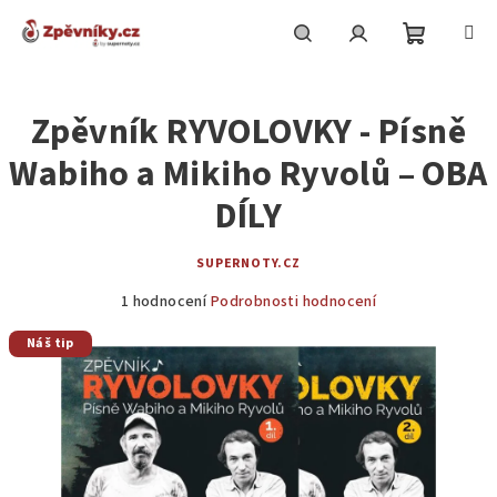
Přejít
na
obsah
Nákupní
Hledat
Přihlášení
Zpěvník RYVOLOVKY - Písně
košík
Wabiho a Mikiho Ryvolů – OBA
DÍLY
SUPERNOTY.CZ
Průměrné
1 hodnocení
Podrobnosti hodnocení
hodnocení
Náš tip
produktu
je
5,0
z
5
hvězdiček.