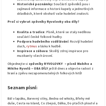
Historické poznámky:
Součástí zpěvníků jsou i
zajímavé informace o historii kapely a jednotlivých
skladbách, které obohatí vaše hudební znalosti.
Proč si vybrat zpěvníky Ryvolovky oba díly?
Kvalita a tradice
: Písně, které se staly nedílnou
součástí české folkové hudby.
Podpora hudebního vzdělávání
: Rozvíjí hudební
sluch,
rytmus
a lásku k hudbě.
Inspirace a zábava
: Skvělý zdroj inspirace pro
muzikanty všech úrovní.
Objednejte si
zpěvníky
RYVOLOVKY – písně Wabiho a
Mikiho Ryvolů – OBA DÍLY
ještě dnes a objevte radost z
hraní a zpěvu nezapomenutelných folkových hitů!
Seznam písní:
Bál v lapáku, Barevný stíny, Bedna od whisky, Břehy mé
duše, Cesta na Island, Co zbejvá, Dálka, Do ptačích ploutví a