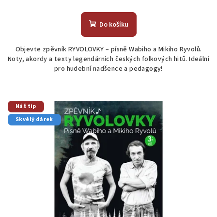
Průměrné
hodnocení
produktu
Do košíku
je
4,8
Objevte zpěvník RYVOLOVKY – písně Wabiho a Mikiho Ryvolů.
z
Noty, akordy a texty legendárních českých folkových hitů. Ideální
5
pro hudební nadšence a pedagogy!
hvězdiček.
Náš tip
Skvělý dárek