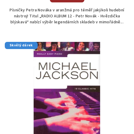
Písničky Petra Nováka v aranžmá pro téměř jakýkoli hudební
nástroj! Titul „RADIO ALBUM 12 - Petr Novák - Hvězdička
blýskavá“ nabízí výběr legendárních skladeb v mimořádně...
Skvělý dárek