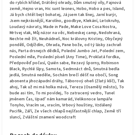
do rybích křídel, Drátěný ohrady, Dům smutný víly, Fajnová
země, Hejno vran, Hic sunt leones, Hobo, Hobo a pes, Island,
Já bych chtěl bejt bohatej, Já jsem tak línej, Jarní kurýr,
Jsem nejkrásnější, Karolíno, goodbye, Klekání, Letokruhy,
Loudavý návraty, Made in Pade, Make Love Cosa Nostra,
Mrtvej vlak, Můj názor na věc, Nebeskej camp, Nedohraná,
Nechte mě žít, Neuhádneš, Noc královny Kristiny, Obyčejný
pondělí, Odjíždím, Ohrada, Pane bože, od tý lásky zachraň
nás, Parta drsnejch dědků, Polední Jumbo Jet, Polední zem,
Poslední míle, Poslední píseň (Any Time), Proklatá fordka,
Předpověď počasí, Quién sabe, Rezavý šporny, Robinson
Black, Rychlé šípy, Samota, Sedmnáct dnů, Smutná bedla
jedlá, Smutná neděle, Sochám brečí déšť na obočí, Song
abonenta jihozápadní dráhy, Táborový oheň (Zlatý klíč), Tak
ahoj, Tak už mi má holka mává, Tereza (Osamělý město), To
bude asi tím, To mi povídej, To zatracený vedro, Tunel
jménem Čas, Upad’ nám kamarád, Velikonoce lampáře
Tonyho, Vracím se, vracím, Vrbový houštiny, Vzdálený
Pacifik, Září, Ze všech chlapů nejšťastnější chlap, Země tří
sluncí, Zvláštní znamení woodcraft