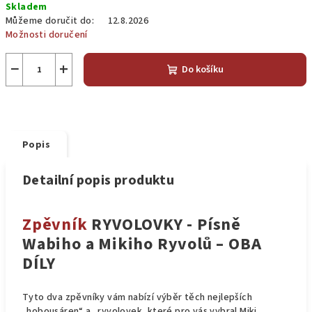
Skladem
Můžeme doručit do:
12.8.2026
Možnosti doručení
−
+
Do košíku
Popis
Detailní popis produktu
Zpěvník
RYVOLOVKY - Písně
Wabiho a Mikiho Ryvolů – OBA
DÍLY
Tyto dva zpěvníky vám nabízí výběr těch nejlepších
„hobousáren“ a „ryvolovek, které pro vás vybral Miki