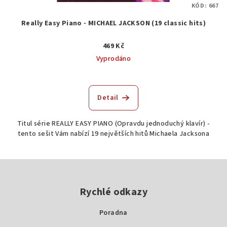
KÓD:
667
Really Easy Piano - MICHAEL JACKSON (19 classic hits)
469 Kč
Vyprodáno
Průměrné
hodnocení
produktu
Detail
je
5,0
Titul série REALLY EASY PIANO (Opravdu jednoduchý klavír) -
z
tento sešit Vám nabízí 19 největších hitů Michaela Jacksona
5
hvězdiček.
Z
á
p
Rychlé odkazy
a
Poradna
t