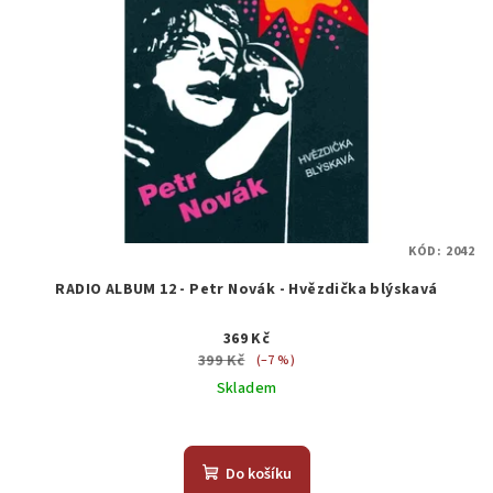
KÓD:
2042
RADIO ALBUM 12 - Petr Novák - Hvězdička blýskavá
369 Kč
399 Kč
(–7 %)
Skladem
Do košíku