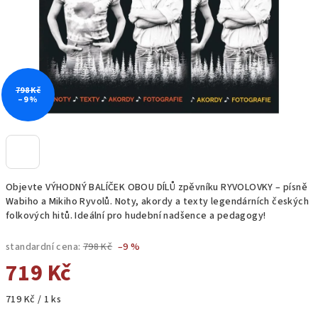
798 Kč
–9 %
Objevte VÝHODNÝ BALÍČEK OBOU DÍLŮ zpěvníku RYVOLOVKY – písně
Wabiho a Mikiho Ryvolů. Noty, akordy a texty legendárních českých
folkových hitů. Ideální pro hudební nadšence a pedagogy!
standardní cena:
798 Kč
–9 %
719 Kč
Měrná
719 Kč / 1 ks
cena: