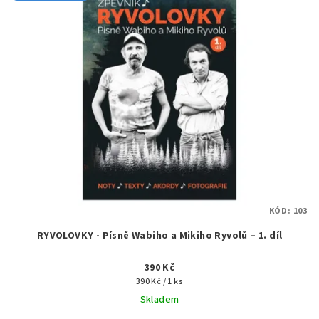
KÓD:
103
RYVOLOVKY - Písně Wabiho a Mikiho Ryvolů – 1. díl
390 Kč
Měrná
390 Kč / 1 ks
cena:
Skladem