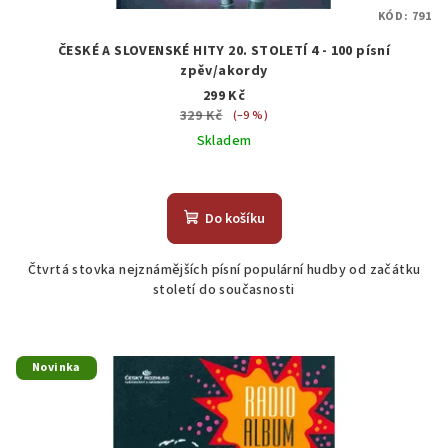
KÓD:
791
ČESKÉ A SLOVENSKÉ HITY 20. STOLETÍ 4 - 100 písní
zpěv/akordy
299 Kč
329 Kč
(–9 %)
Skladem
Do košíku
Čtvrtá stovka nejznámějších písní populární hudby od začátku
století do současnosti
Novinka