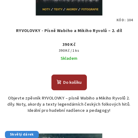
KÓD:
104
RYVOLOVKY - Písně Wabiho a Mikiho Ryvolů – 2. díl
390 Kč
Měrná
390 Kč / 1 ks
cena:
Skladem
Průměrné
hodnocení
produktu
Do košíku
je
4,5
Objevte zpěvník RYVOLOVKY – písně Wabiho a Mikiho Ryvolů 2.
z
díly. Noty, akordy a texty legendárních českých folkových hitů.
5
Ideální pro hudební nadšence a pedagogy!
hvězdiček.
Skvělý dárek