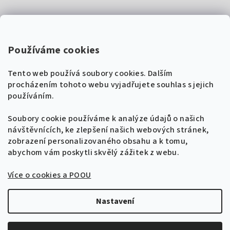
Kontakty
Super Noty, s.r.o.
Používáme cookies
Na struze 227/1, Praha 1
Tento web používá soubory cookies. Dalším
IČ: 04568672
procházením tohoto webu vyjadřujete souhlas s jejich
používáním.
Zákaznická podpora
+420 604 485 792
Naladíme tě na nové zpěvníky!
Soubory cookie používáme k analýze údajů o našich
🎸
návštěvnících, ke zlepšení našich webových stránek,
Získej tipy, novinky a
10 % slevu
na první
info@supernoty.cz
zobrazení personalizovaného obsahu a k tomu,
objednávku.
V pracovních dnech od 8:00 do 17:00
abychom vám poskytli skvělý zážitek z webu.
Bezpečná platba kartou
Více o cookies a POOU
Přihlásit se k odběru
VISA
Zásady zpracování osobních údajů
Nastavení
Copyright 2026
Zpěvníky.cz
. Všechna práva vyhrazena.
Upravit nastavení cookies