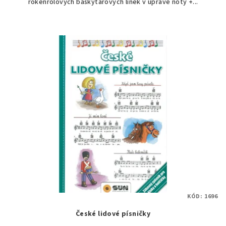
rokenrolových baskytarových linek v úpravě noty +...
KÓD:
1696
České lidové písničky