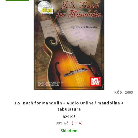
KÓD:
2003
J.S. Bach for Mandolin + Audio Online / mandolína +
tabulatura
829 Kč
899 Kč
(–7 %)
Skladem