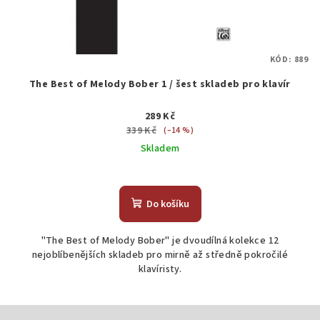
KÓD:
889
The Best of Melody Bober 1 / šest skladeb pro klavír
289 Kč
339 Kč
(–14 %)
Skladem
Do košíku
"The Best of Melody Bober" je dvoudílná kolekce 12
nejoblíbenějších skladeb pro mirně až středně pokročilé
klavíristy.
Z