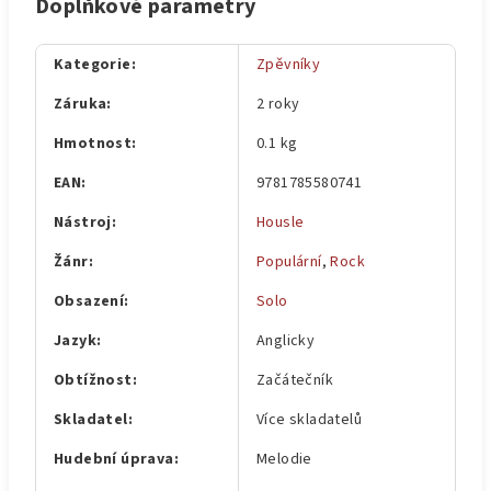
Doplňkové parametry
Kategorie
:
Zpěvníky
Záruka
:
2 roky
Hmotnost
:
0.1 kg
EAN
:
9781785580741
Nástroj
:
Housle
Žánr
:
Populární
,
Rock
Obsazení
:
Solo
Jazyk
:
Anglicky
Obtížnost
:
Začátečník
Skladatel
:
Více skladatelů
Hudební úprava
:
Melodie