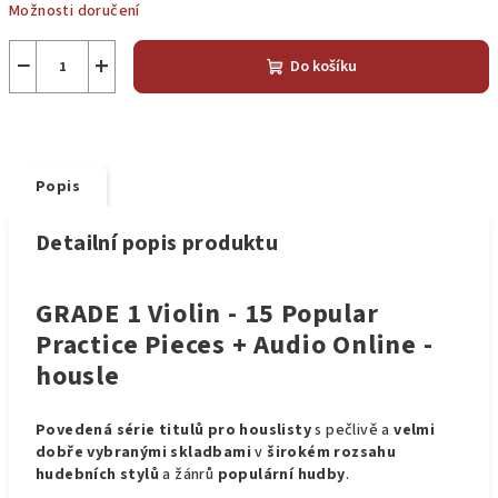
Možnosti doručení
−
+
Do košíku
Popis
Detailní popis produktu
GRADE 1 Violin - 15 Popular
Practice Pieces + Audio Online -
housle
Povedená série titulů pro houslisty
s pečlivě a
velmi
dobře vybranými skladbami
v
širokém rozsahu
hudebních stylů
a žánrů
populární hudby
.