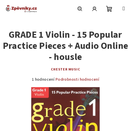
Přejít
na
obsah
Nákupní
Hledat
Přihlášení
GRADE 1 Violin - 15 Popular
košík
Practice Pieces + Audio Online
- housle
CHESTER MUSIC
Průměrné
1 hodnocení
Podrobnosti hodnocení
hodnocení
produktu
je
5,0
z
5
hvězdiček.