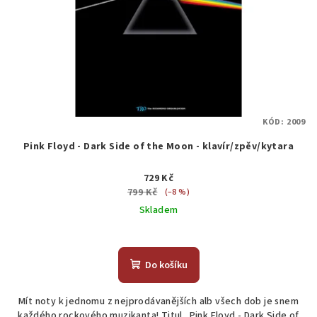
KÓD:
2009
Pink Floyd - Dark Side of the Moon - klavír/zpěv/kytara
729 Kč
799 Kč
(–8 %)
Skladem
Do košíku
Mít noty k jednomu z nejprodávanějších alb všech dob je snem
každého rockového muzikanta! Titul „Pink Floyd - Dark Side of