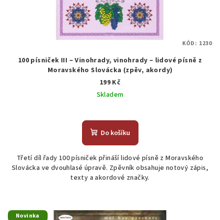
KÓD:
1230
100 písniček III – Vinohrady, vinohrady – lidové písně z
Moravského Slovácka (zpěv, akordy)
199 Kč
Skladem
Do košíku
Třetí díl řady 100 písniček přináší lidové písně z Moravského
Slovácka ve dvouhlasé úpravě. Zpěvník obsahuje notový zápis,
texty a akordové značky.
Novinka