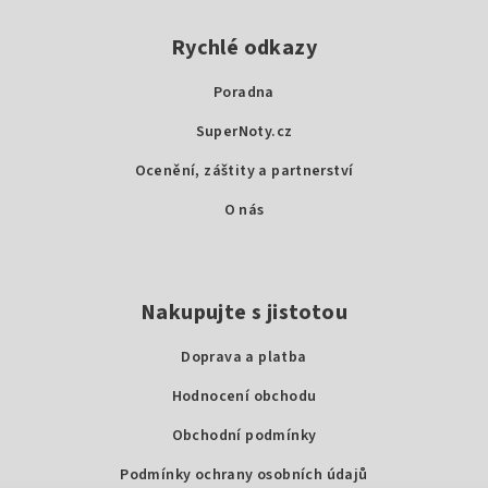
á
p
Rychlé odkazy
a
Poradna
t
SuperNoty.cz
í
Ocenění, záštity a partnerství
O nás
Nakupujte s jistotou
Doprava a platba
Hodnocení obchodu
Obchodní podmínky
Podmínky ochrany osobních údajů