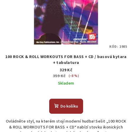
KÓD:
1985
100 ROCK & ROLL WORKOUTS FOR BASS + CD / basová kytara
+ tabulatura
329 Kč
359 Kč
(–8 %)
Skladem
Do košíku
Ovládněte styl, na kterém stojí moderní hudba! Sešit „100 ROCK
& ROLL WORKOUTS FOR BASS + CD“ nabízí stovku ikonických