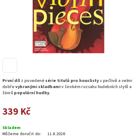
První díl
z povedené
série titulů pro houslisty
s pečlivě a velmi
dobře
vybranými skladbami
v širokém rozsahu hudebních stylů a
žánrů
populární hudby
.
339 Kč
Měrná
Skladem
cena:
Můžeme doručit do:
11.8.2026