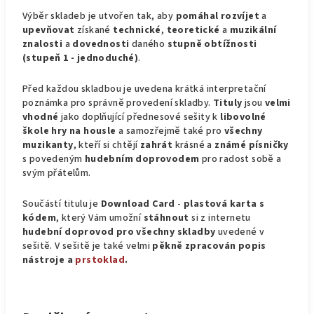
Výběr skladeb je utvořen tak, aby
pomáhal rozvíjet
a
upevňovat
získané
technické
,
teoretické
a
muzikální
znalosti
a
dovednosti
daného
stupně obtížnosti
(stupeň 1 - jednoduché)
.
Před každou skladbou je uvedena krátká interpretační
poznámka pro správně provedení skladby.
Tituly
jsou
velmi
vhodné
jako doplňující přednesové sešity k
libovolné
škole hry na housle
a samozřejmě také pro
všechny
muzikanty
, kteří si chtějí
zahrát
krásné a
známé písničky
s povedeným
hudebním doprovodem
pro radost sobě a
svým přátelům.
Součástí titulu je
Download Card
-
plastová karta s
kódem
, který Vám umožní
stáhnout
si z internetu
hudební doprovod pro všechny skladby
uvedené v
sešitě. V sešitě je také velmi
pěkně zpracován popis
nástroje a
prstoklad
.