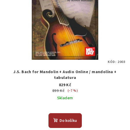
KÓD:
2003
J.S. Bach for Mandolin + Audio Online / mandolína +
tabulatura
829 Kč
899 Kč
(–7 %)
Skladem
Do košíku