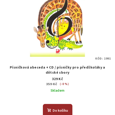
KÓD:
1991
Písničková abeceda + CD / písničky pro předškoláky a
dětské sbory
329 Kč
359 Kč
(–8 %)
Skladem
Do košíku