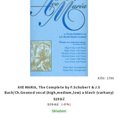
KÓD:
1790
AVE MARIA, The Complete by F.Schubert & J.S
Bach/Ch.Gounod vocal (high,medium,low) a klavír (varhany)
529 Kč
579 Kč
(–8 %)
Skladem