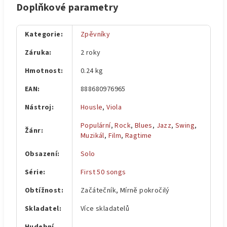
Doplňkové parametry
Kategorie
:
Zpěvníky
Záruka
:
2 roky
Hmotnost
:
0.24 kg
EAN
:
888680976965
Nástroj
:
Housle
,
Viola
Populární
,
Rock
,
Blues
,
Jazz
,
Swing
,
Žánr
:
Muzikál
,
Film
,
Ragtime
Obsazení
:
Solo
Série
:
First 50 songs
Obtížnost
:
Začátečník, Mírně pokročilý
Skladatel
:
Více skladatelů