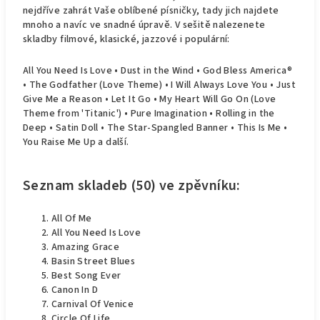
nejdříve zahrát Vaše oblíbené písničky, tady jich najdete
mnoho a navíc ve snadné úpravě. V sešitě nalezenete
skladby filmové, klasické, jazzové i populární:
All You Need Is Love • Dust in the Wind • God Bless America®
• The Godfather (Love Theme) • I Will Always Love You • Just
Give Me a Reason • Let It Go • My Heart Will Go On (Love
Theme from 'Titanic') • Pure Imagination • Rolling in the
Deep • Satin Doll • The Star-Spangled Banner • This Is Me •
You Raise Me Up a další.
Seznam skladeb (50) ve zpěvníku:
All Of Me
All You Need Is Love
Amazing Grace
Basin Street Blues
Best Song Ever
Canon In D
Carnival Of Venice
Circle Of Life