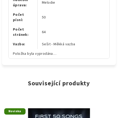
Hudební
Melodie
úprava
:
Počet
50
písní
:
Počet
64
stránek
:
Vazba
:
Sešit - Měkká vazba
Položka byla vyprodána…
Související produkty
Novinka