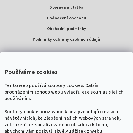
Doprava a platba
Hodnocení obchodu
Obchodní podmínky
Podmínky ochrany osobních údajů
Kontakty
Super Noty, s.r.o.
Používáme cookies
Na struze 227/1, Praha 1
Tento web používá soubory cookies. Dalším
IČ: 04568672
procházením tohoto webu vyjadřujete souhlas s jejich
používáním.
Zákaznická podpora
+420 604 485 792
Naladíme tě na nové zpěvníky!
Soubory cookie používáme k analýze údajů o našich
🎸
návštěvnících, ke zlepšení našich webových stránek,
Získej tipy, novinky a
10 % slevu
na první
info@supernoty.cz
zobrazení personalizovaného obsahu a k tomu,
objednávku.
V pracovních dnech od 8:00 do 17:00
abychom vám poskytli skvělý zážitek z webu.