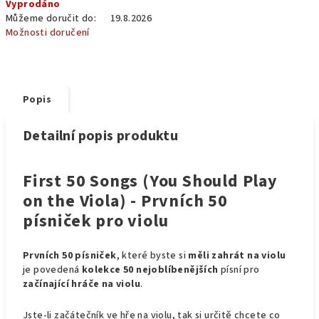
Vyprodáno
cena:
Můžeme doručit do:
19.8.2026
Možnosti doručení
Popis
Detailní popis produktu
First 50 Songs (You Should Play
on the Viola) - Prvních 50
písniček pro violu
Prvních 50 písniček
, které byste si
měli zahrát na violu
je povedená
kolekce
50 nejoblíbenějších
písní pro
začínající hráče na violu
.
Jste-li začátečník ve hře na violu, tak si určitě chcete co