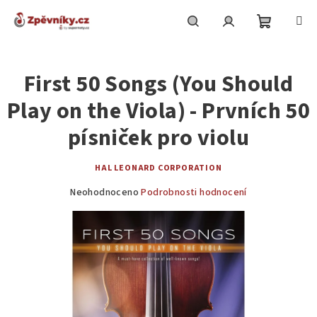
Přejít
na
obsah
Nákupní
Hledat
Přihlášení
First 50 Songs (You Should
košík
Play on the Viola) - Prvních 50
písniček pro violu
HAL LEONARD CORPORATION
Průměrné
Neohodnoceno
Podrobnosti hodnocení
hodnocení
produktu
je
0,0
z
5
hvězdiček.