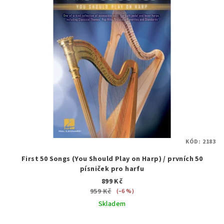
KÓD:
2183
First 50 Songs (You Should Play on Harp) / prvních 50
písniček pro harfu
899 Kč
959 Kč
(–6 %)
Skladem