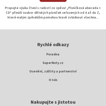
Propojte výuku čtení s radostí ze zpěvu! „Písničková abeceda +
CD“ přináší soubor dětských písniček seřazených od A až do Z,
které malým zpěvákům pomohou hravě zvládnout všechna...
Z
á
p
Rychlé odkazy
a
Poradna
t
SuperNoty.cz
í
Ocenění, záštity a partnerství
O nás
Nakupujte s jistotou