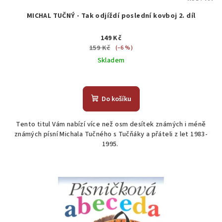
MICHAL TUČNÝ - Tak odjíždí poslední kovboj 2. díl
149 Kč
159 Kč
(–6 %)
Skladem
Do košíku
Tento titul Vám nabízí více než osm desítek známých i méně
známých písní Michala Tučného s Tučňáky a přáteli z let 1983-
1995.