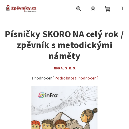
Přejít
na
obsah
Nákupní
Hledat
Přihlášení
Písničky SKORO NA celý rok /
košík
zpěvník s metodickými
náměty
INFRA, S.R.O.
Průměrné
1 hodnocení
Podrobnosti hodnocení
hodnocení
produktu
je
5,0
z
5
hvězdiček.