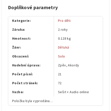
Doplňkové parametry
Kategorie
:
Pro děti
Záruka
:
2 roky
Hmotnost
:
0.128 kg
Žánr
:
Dětská
Obsazení
:
Solo
Hudební úprava
:
Zpěv, Akordy
Počet písní
:
21
Počet stránek
:
72
Vazba
:
Sešit + Audio online
Položka byla vyprodána…