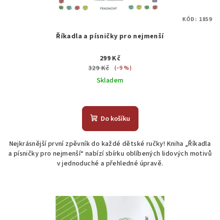
KÓD:
1859
Říkadla a písničky pro nejmenší
299 Kč
329 Kč
(–9 %)
Skladem
Do košíku
Nejkrásnější první zpěvník do každé dětské ručky! Kniha „Říkadla
a písničky pro nejmenší“ nabízí sbírku oblíbených lidových motivů
v jednoduché a přehledné úpravě.