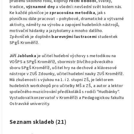
průběhu školního roku, kopírují
roční období
, svátky,
tradice,
významné dny
a všední i nevšední svět kolem nás.
Ke každé písničce je
zpracována metodika
, jak s
písničkou dále pracovat – pohybové, dramatické a výtvarné
aktivity, náměty na výrobu a zapojení hudebních nástrojů,
motivační hádanky a jazykolamy a mnoho dalšího.
Zpěvníček je doplněn
barevnými lustracemi
studentek
SPgŠ Kroměříž.
Jiří Jablunka
je učitel hudební výchovy s metodikou na
VOŠPS a SPgŠ Kroměříž, sbormistr Dívčího pěveckého
sboru SPgŠ Kroměříž, učitel hry na dechové a klávesové
nástroje v ZUŠ Zdounky, učitel hudební nauky ZUŠ Kroměříž.
Má zkušenosti s výukou na 1. i 2. stupni ZŠ, je lektorem
hudebních workshopů pro učitelky MŠ a ZŠ, a autor a lektor
společného muzicírování předškoláků s rodiči "Hudbánky".
Vystudoval konzervatoř v Kroměříži a Pedagogickou fakultu
Ostravské univerzity.
Seznam skladeb (21)