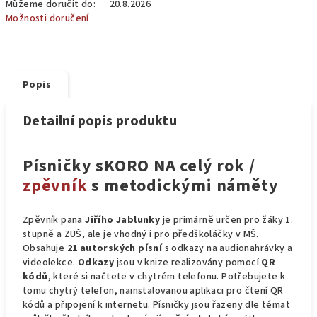
Můžeme doručit do:
20.8.2026
Možnosti doručení
Popis
Detailní popis produktu
Písničky sKORO NA celý rok /
zpěvník
s metodickými náměty
Zpěvník pana
Jiřího Jablunky
je primárně určen pro žáky 1.
stupně a ZUŠ, ale je vhodný i pro předškoláčky v MŠ.
Obsahuje
21 autorských písní
s odkazy na audionahrávky a
videolekce.
Odkazy
jsou v knize realizovány pomocí
QR
kódů
, které si načtete v chytrém telefonu. Potřebujete k
tomu chytrý telefon, nainstalovanou aplikaci pro čtení QR
kódů a připojení k internetu. Písničky jsou řazeny dle témat