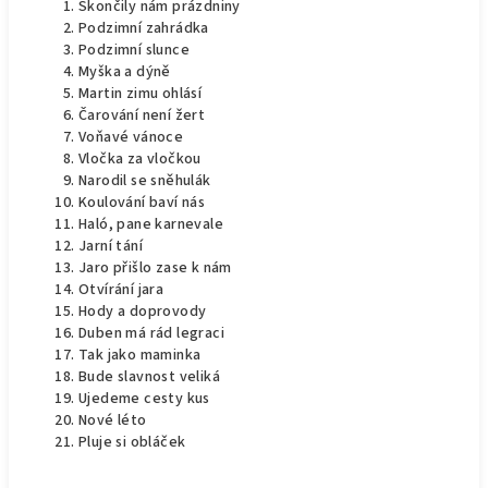
Skončily nám prázdniny
Podzimní zahrádka
Podzimní slunce
Myška a dýně
Martin zimu ohlásí
Čarování není žert
Voňavé vánoce
Vločka za vločkou
Narodil se sněhulák
Koulování baví nás
Haló, pane karnevale
Jarní tání
Jaro přišlo zase k nám
Otvírání jara
Hody a doprovody
Duben má rád legraci
Tak jako maminka
Bude slavnost veliká
Ujedeme cesty kus
Nové léto
Pluje si obláček