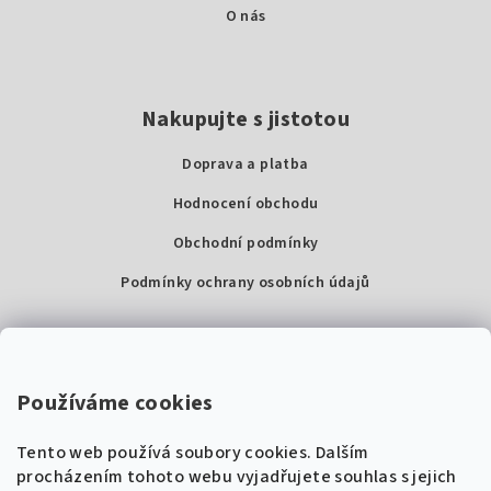
O nás
Nakupujte s jistotou
Doprava a platba
Hodnocení obchodu
Obchodní podmínky
Podmínky ochrany osobních údajů
Kontakty
Super Noty, s.r.o.
Používáme cookies
Na struze 227/1, Praha 1
Tento web používá soubory cookies. Dalším
IČ: 04568672
procházením tohoto webu vyjadřujete souhlas s jejich