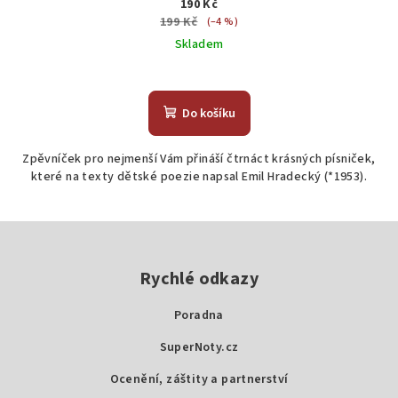
190 Kč
199 Kč
(–4 %)
Skladem
Do košíku
Zpěvníček pro nejmenší Vám přináší čtrnáct krásných písniček,
které na texty dětské poezie napsal Emil Hradecký (*1953).
Z
á
p
Rychlé odkazy
a
Poradna
t
SuperNoty.cz
í
Ocenění, záštity a partnerství