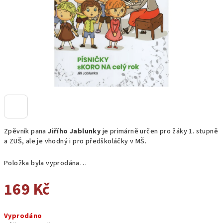
Zpěvník pana
Jiřího Jablunky
je primárně určen pro žáky 1. stupně
a ZUŠ, ale je vhodný i pro předškoláčky v MŠ.
Položka byla vyprodána…
169 Kč
Měrná
Vyprodáno
cena: