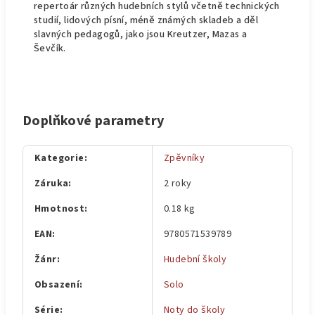
repertoár různých hudebních stylů včetně technických
studií, lidových písní, méně známých skladeb a děl
slavných pedagogů, jako jsou Kreutzer, Mazas a
Ševčík.
Doplňkové parametry
Kategorie
:
Zpěvníky
Záruka
:
2 roky
Hmotnost
:
0.18 kg
EAN
:
9780571539789
Žánr
:
Hudební školy
Obsazení
:
Solo
Série
:
Noty do školy