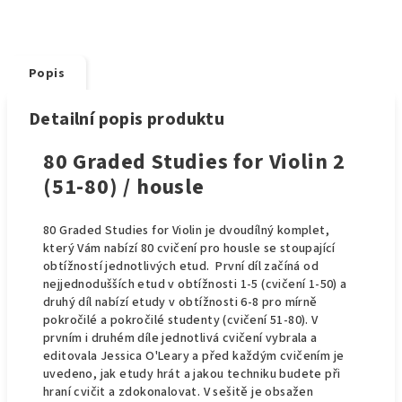
Popis
Detailní popis produktu
80 Graded Studies for Violin 2
(51-80) / housle
80 Graded Studies for Violin je dvoudílný komplet,
který Vám nabízí 80 cvičení pro housle se stoupající
obtížností jednotlivých etud. První díl začíná od
nejjednodušších etud v obtížnosti 1-5 (cvičení 1-50) a
druhý díl nabízí etudy v obtížnosti 6-8 pro mírně
pokročilé a pokročilé studenty (cvičení 51-80). V
prvním i druhém díle jednotlivá cvičení vybrala a
editovala Jessica O'Leary a před každým cvičením je
uvedeno, jak etudy hrát a jakou techniku budete při
hraní cvičit a zdokonalovat. V sešitě je obsažen