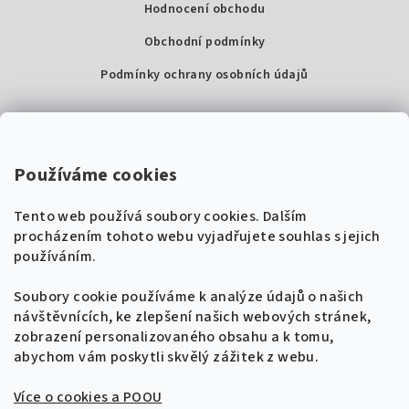
Hodnocení obchodu
Obchodní podmínky
Podmínky ochrany osobních údajů
Kontakty
Super Noty, s.r.o.
Používáme cookies
Na struze 227/1, Praha 1
Tento web používá soubory cookies. Dalším
IČ: 04568672
procházením tohoto webu vyjadřujete souhlas s jejich
používáním.
Zákaznická podpora
+420 604 485 792
Naladíme tě na nové zpěvníky!
Soubory cookie používáme k analýze údajů o našich
🎸
návštěvnících, ke zlepšení našich webových stránek,
Získej tipy, novinky a
10 % slevu
na první
info@supernoty.cz
zobrazení personalizovaného obsahu a k tomu,
objednávku.
V pracovních dnech od 8:00 do 17:00
abychom vám poskytli skvělý zážitek z webu.
Bezpečná platba kartou
Více o cookies a POOU
Přihlásit se k odběru