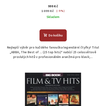
999 Kč
1 099 Kč
(–9 %)
Skladem
Do košíku
Nejlepší výběr pro každého fanouška legendární čtyřky! Titul
„ABBA, The Best of ... (25 top hits)“ nabízí 25 celosvětově
proslulých hitů v profesionálním aranžmá pro klavír,...