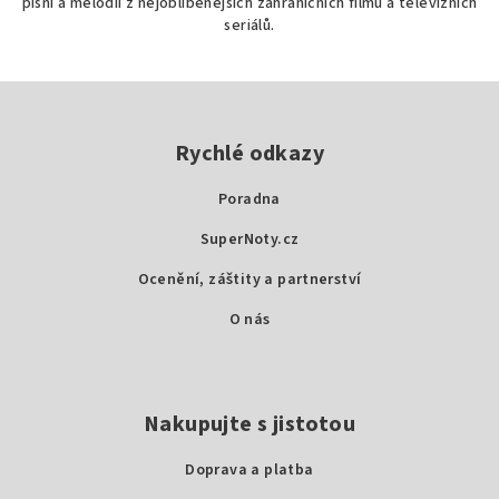
písní a melodií z nejoblíbenějších zahraničních filmů a televizních
seriálů.
Z
á
p
Rychlé odkazy
a
Poradna
t
SuperNoty.cz
í
Ocenění, záštity a partnerství
O nás
Nakupujte s jistotou
Doprava a platba