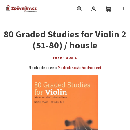
Přejít
na
obsah
Nákupní
Hledat
Přihlášení
80 Graded Studies for Violin 2
košík
(51-80) / housle
FABER MUSIC
Průměrné
Neohodnoceno
Podrobnosti hodnocení
hodnocení
produktu
je
0,0
z
5
hvězdiček.