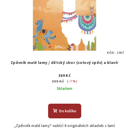
KÓD:
1907
Zpěvník malé lamy / dětský sbor (solový zpěv) a klavír
369 Kč
399 Kč
(–7 %)
Skladem
Do košíku
„Zpěvník malé lamy“ nabízí 8 originálních skladeb s lamí